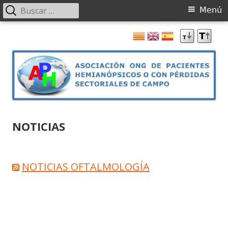
Buscar:
Menú
Menú
principal
Saltar
al
contenido
ASOCIACIÓN ONG DE PACIENTES
ASOCIACIÓN ONG DE PACIENTES HEMIANÓPSICOS O CON PÉRDIDAS
NOTICIAS
SECTORIALES DE CAMPO
HEMIANÓPSICOS O CON PÉRDIDAS
SECTORIALES DE CAMPO
NOTICIAS OFTALMOLOGÍA