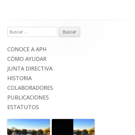
Buscar:
Barra
lateral
CONOCE A APH
principal
CÓMO AYUDAR
JUNTA DIRECTIVA
HISTORIA
COLABORADORES
PUBLICACIONES
ESTATUTOS