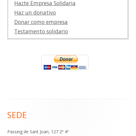
Hazte Empresa Solidaria
Haz un donativo
Donar como empresa
Testamento solidario
Contenido
SEDE
del
Footer
Passeig de Sant Joan, 127 2º 4ª