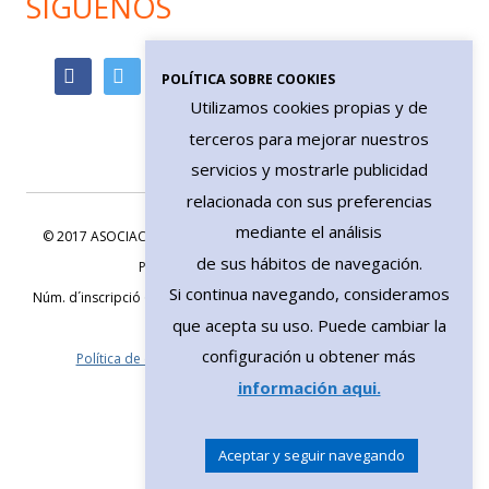
SÍGUENOS
POLÍTICA SOBRE COOKIES
Utilizamos cookies propias y de
terceros para mejorar nuestros
servicios y mostrarle publicidad
relacionada con sus preferencias
mediante el análisis
© 2017 ASOCIACIÓN ONG DE PACIENTES HEMIANÓPSICOS O CON
de sus hábitos de navegación.
PÉRDIDAS SECTORIALES DE CAMPO
Si continua navegando, consideramos
Núm. d´inscripció 61093 secció 1ª del Registro de Asociaciones de la
que acepta su uso. Puede cambiar la
Generalitat - CIF G67031393
configuración u obtener más
Política de cookies
-
Aviso legal
- Diseño web:
ipcat.net
información aqui.
Aceptar y seguir navegando